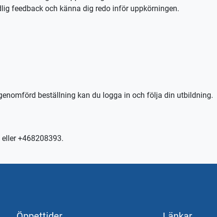
tydlig feedback och känna dig redo inför uppkörningen.
kontakta trafikskolan så hjälper vi er.
genomförd beställning kan du logga in och följa din utbildning.
 eller +468208393.
Öppettider
Länkar