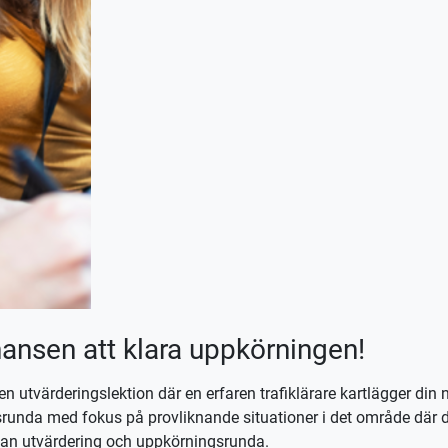
hansen att klara uppkörningen!
en utvärderingslektion där en erfaren trafiklärare kartlägger din 
srunda med fokus på provliknande situationer i det område där d
lan utvärdering och uppkörningsrunda.